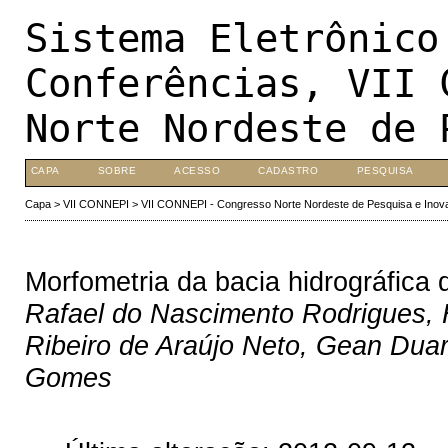
Sistema Eletrônico
Conferências, VII 
Norte Nordeste de 
CAPA
SOBRE
ACESSO
CADASTRO
PESQUISA
Capa
>
VII CONNEPI
>
VII CONNEPI - Congresso Norte Nordeste de Pesquisa e Inov
Morfometria da bacia hidrográfica
Rafael do Nascimento Rodrigues, H
Ribeiro de Araújo Neto, Gean Duar
Gomes