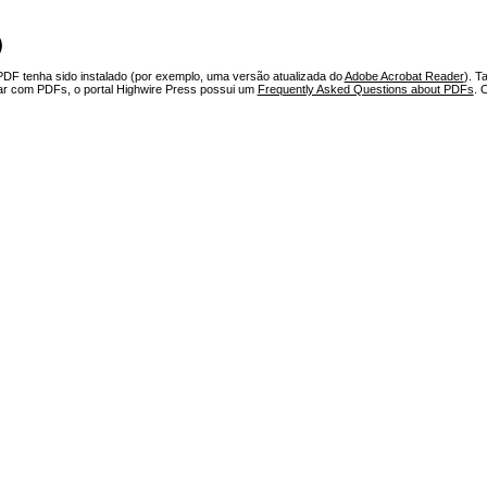
)
PDF tenha sido instalado (por exemplo, uma versão atualizada do
Adobe Acrobat Reader
). T
har com PDFs, o portal Highwire Press possui um
Frequently Asked Questions about PDFs
. 