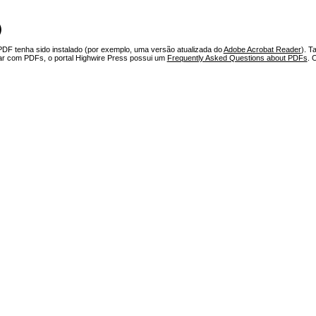
)
PDF tenha sido instalado (por exemplo, uma versão atualizada do
Adobe Acrobat Reader
). T
har com PDFs, o portal Highwire Press possui um
Frequently Asked Questions about PDFs
. 