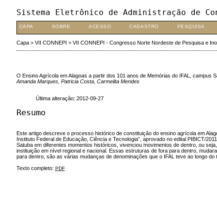
Sistema Eletrônico de Administração de Co
CAPA
SOBRE
ACESSO
CADASTRO
PESQUISA
Capa
>
VII CONNEPI
>
VII CONNEPI - Congresso Norte Nordeste de Pesquisa e In
O Ensino Agrícola em Alagoas a partir dos 101 anos de Memórias do IFAL, campus S
Amanda Marques, Patricia Costa, Carmelita Mendes
Última alteração: 2012-09-27
Resumo
Este artigo descreve o processo histórico de constituição do ensino agrícola em Alag
Instituto Federal de Educação, Ciência e Tecnologia”, aprovado no edital PIBICT/2011
Satuba em diferentes momentos históricos, vivenciou movimentos de dentro, ou seja
instituição em nível regional e nacional. Essas estruturas de fora para dentro, muda
para dentro, são as várias mudanças de denominações que o IFAL teve ao longo do 
Texto completo:
PDF