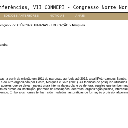
nferências, VII CONNEPI - Congresso Norte Nor
EDIÇÕES ANTERIORES
NOTÍCIAS
ANAIS
ovação
>
72. CIÊNCIAS HUMANAS - EDUCAÇÃO
>
Marques
atuba
oas, a partir da criação em 1911 do patronato agrícola até 2012, atual IFAL- campus Satuba.
 e do livro organizado por Costa, Marques e Silva (2011). As técnicas de pesquisa utilizada
, aqueles que se davam na estrutura interna da escola, e os de fora, aqueles que também 
ram os rumos da instituição, por meio de resoluções, decretos, organização política, intere
tempo. Embora os nomes tenham sido mudados, as práticas de formação profissional perma