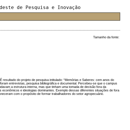
deste de Pesquisa e Inovação
Tamanho da fonte:
 É resultado do projeto de pesquisa intitulado: “Memórias e Saberes: cem anos do
s foram entrevistas, pesquisa bibliográfica e documental. Percebeu-se que o campus
mudavam a estrutura interna, mas que tinham uma tomada de decisão fora da
sses econômicos e ideologias dominantes. Exemplo dessas diferentes situações de fora
neceram com o propósito de formar trabalhadores do setor agropecuário.