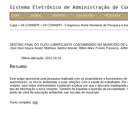
Sistema Eletrônico de Administração de Co
CAPA
SOBRE
ACESSO
CADASTRO
PESQUISA
Capa
>
VII CONNEPI
>
VII CONNEPI - Congresso Norte Nordeste de Pesquisa e In
DESTINO FINAL DO ÓLEO LUBRIFICANTE CONTAMINADO NO MUNÍCIPIO DE L
José Davi Souza Junior, Matheus Santos Morais, Rilton Marx Fontes Fonseca, Jeffe
Última alteração: 2012-10-16
Resumo
Este artigo apresenta uma pesquisa realizada com os proprietários e funcionários de 
automotores, os riscos ambientais e suas relações com a saúde do trabalhador. Por
entanto, nem todos entrevistados souberam explicar por que o descarte inadequado 
tipo de informação a esse respeito. Também foi inquirida a questão da escolaridade,
ponto de vista da educação ambiental, nas escolas do município.
Texto completo:
PDF