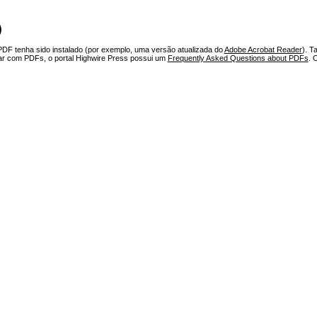
)
PDF tenha sido instalado (por exemplo, uma versão atualizada do
Adobe Acrobat Reader
). T
har com PDFs, o portal Highwire Press possui um
Frequently Asked Questions about PDFs
. 