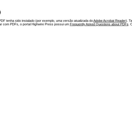
)
PDF tenha sido instalado (por exemplo, uma versão atualizada do
Adobe Acrobat Reader
). T
har com PDFs, o portal Highwire Press possui um
Frequently Asked Questions about PDFs
. 