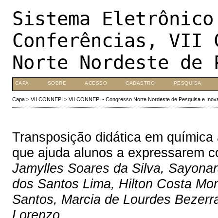
Sistema Eletrônico
Conferências, VII 
Norte Nordeste de 
CAPA
SOBRE
ACESSO
CADASTRO
PESQUISA
Capa
>
VII CONNEPI
>
VII CONNEPI - Congresso Norte Nordeste de Pesquisa e Inov
Transposição didática em química a
que ajuda alunos a expressarem co
Jamylles Soares da Silva, Sayonara
dos Santos Lima, Hilton Costa Mon
Santos, Marcia de Lourdes Bezerr
Lorenzo