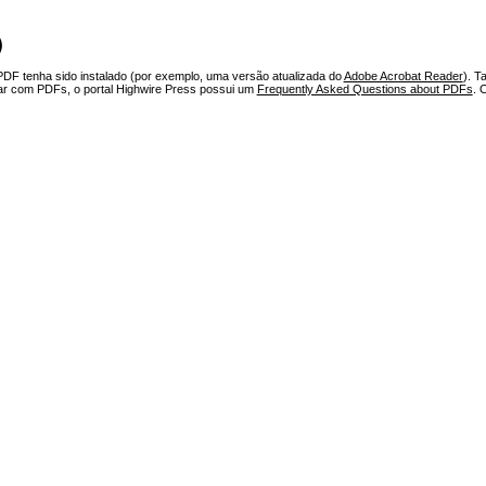
)
PDF tenha sido instalado (por exemplo, uma versão atualizada do
Adobe Acrobat Reader
). T
har com PDFs, o portal Highwire Press possui um
Frequently Asked Questions about PDFs
. 