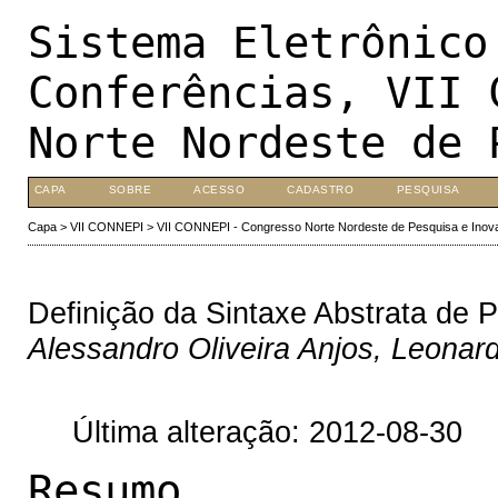
Sistema Eletrônico
Conferências, VII 
Norte Nordeste de 
CAPA
SOBRE
ACESSO
CADASTRO
PESQUISA
Capa
>
VII CONNEPI
>
VII CONNEPI - Congresso Norte Nordeste de Pesquisa e Inov
Definição da Sintaxe Abstrata de 
Alessandro Oliveira Anjos, Leonar
Última alteração: 2012-08-30
Resumo