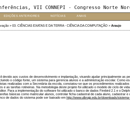
nferências, VII CONNEPI - Congresso Norte Nor
EDIÇÕES ANTERIORES
NOTÍCIAS
ANAIS
ovação
>
03. CIÊNCIAS EXATAS E DA TERRA - CIÊNCIA DA COMPUTAÇÃO
>
Araujo
l devido aos custos de desenvolvimento e implantação, visando ajudar principalmente as pe
incluindo o código fonte, um sistema para gerencia alunos e a administração escolar. Como es
evistas realizadas com a Secretária da escola, constatou-se que os procedimentos realizad
 e as tarefas rotineiras. Na metodologia deste projeto foi utilizado o modelo de ciclo de vid
r. Para a implementação do software foi utilizado o banco de dados Firebird 2.1 e o Delphi 
efas básicas como matricular alunos, controlar ficha cadastral de cada aluno, cadastrar e con
anco de dados do sistema pode ser baixado em
http://www.ulbrajp.edu.br/downloads/sistema-