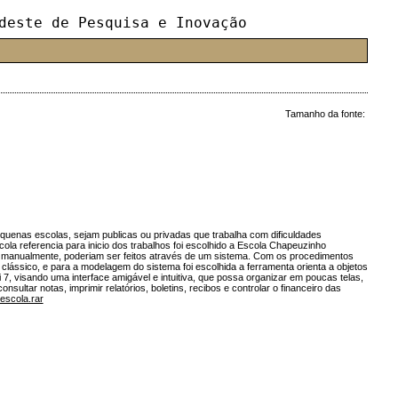
deste de Pesquisa e Inovação
Tamanho da fonte:
quenas escolas, sejam publicas ou privadas que trabalha com dificuldades
cola referencia para inicio dos trabalhos foi escolhido a Escola Chapeuzinho
os manualmente, poderiam ser feitos através de um sistema. Com os procedimentos
a clássico, e para a modelagem do sistema foi escolhida a ferramenta orienta a objetos
7, visando uma interface amigável e intuitiva, que possa organizar em poucas telas,
sultar notas, imprimir relatórios, boletins, recibos e controlar o financeiro das
escola.rar