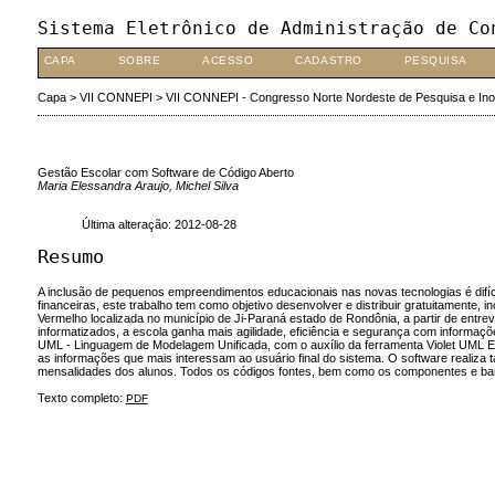
Sistema Eletrônico de Administração de Co
CAPA
SOBRE
ACESSO
CADASTRO
PESQUISA
Capa
>
VII CONNEPI
>
VII CONNEPI - Congresso Norte Nordeste de Pesquisa e In
Gestão Escolar com Software de Código Aberto
Maria Elessandra Araujo, Michel Silva
Última alteração: 2012-08-28
Resumo
A inclusão de pequenos empreendimentos educacionais nas novas tecnologias é difíci
financeiras, este trabalho tem como objetivo desenvolver e distribuir gratuitamente, 
Vermelho localizada no município de Ji-Paraná estado de Rondônia, a partir de entr
informatizados, a escola ganha mais agilidade, eficiência e segurança com informações
UML - Linguagem de Modelagem Unificada, com o auxílio da ferramenta Violet UML Edito
as informações que mais interessam ao usuário final do sistema. O software realiza tar
mensalidades dos alunos. Todos os códigos fontes, bem como os componentes e b
Texto completo:
PDF