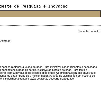
deste de Pesquisa e Inovação
Tamanho da fonte:
e Andrade
nte com os resíduos que são gerados. Para minimizar esses impactos é necessário
om potencialidade de perigo, inclusive as pilhas e baterias. Para tanto é
idores com a devolução do produto após o uso. A campanha realizada envolveu o
s donas de casa (grupo de a melhor idade). Através de divulgação com material de
clagem impedindo a contaminação devido ao descarte inadequado