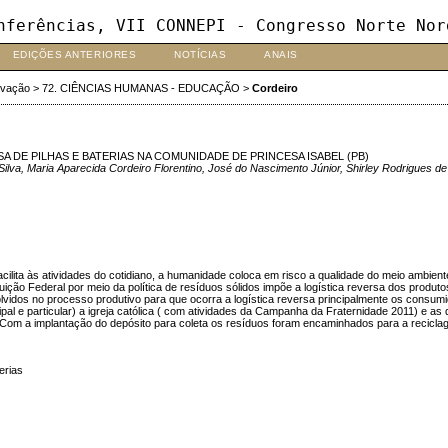
nferências, VII CONNEPI - Congresso Norte Nor
EDIÇÕES ANTERIORES
NOTÍCIAS
ANAIS
ovação
>
72. CIÊNCIAS HUMANAS - EDUCAÇÃO
>
Cordeiro
 DE PILHAS E BATERIAS NA COMUNIDADE DE PRINCESA ISABEL (PB)
 Silva, Maria Aparecida Cordeiro Florentino, José do Nascimento Júnior, Shirley Rodrigues d
ilita às atividades do cotidiano, a humanidade coloca em risco a qualidade do meio ambie
o Federal por meio da política de resíduos sólidos impõe a logística reversa dos produtos c
dos no processo produtivo para que ocorra a logística reversa principalmente os consum
pal e particular) a igreja católica ( com atividades da Campanha da Fraternidade 2011) e a
ão. Com a implantação do depósito para coleta os resíduos foram encaminhados para a reci
erias