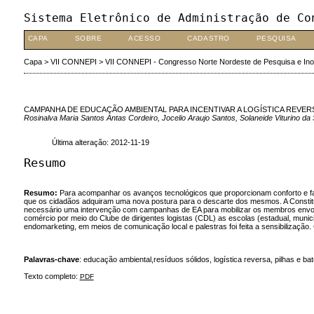
Sistema Eletrônico de Administração de Co
CAPA
SOBRE
ACESSO
CADASTRO
PESQUISA
Capa
>
VII CONNEPI
>
VII CONNEPI - Congresso Norte Nordeste de Pesquisa e In
CAMPANHA DE EDUCAÇÃO AMBIENTAL PARA INCENTIVAR A LOGÍSTICA REVERSA
Rosinalva Maria Santos Antas Cordeiro, Jocelio Araujo Santos, Solaneide Viturino da
Última alteração: 2012-11-19
Resumo
Resumo:
Para acompanhar os avanços tecnológicos que proporcionam conforto e fac
que os cidadãos adquiram uma nova postura para o descarte dos mesmos. A Constituiçã
necessário uma intervenção com campanhas de EA para mobilizar os membros envolvi
comércio por meio do Clube de dirigentes logistas (CDL) as escolas (estadual, munici
endomarketing, em meios de comunicação local e palestras foi feita a sensibilizaç
Palavras-chave
: educação ambiental,resíduos sólidos, logística reversa, pilhas e bat
Texto completo:
PDF