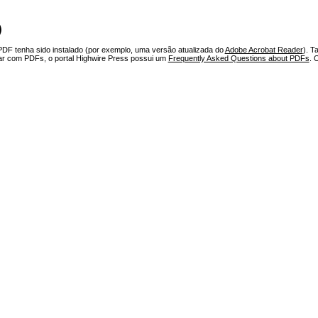
)
PDF tenha sido instalado (por exemplo, uma versão atualizada do
Adobe Acrobat Reader
). T
har com PDFs, o portal Highwire Press possui um
Frequently Asked Questions about PDFs
. 