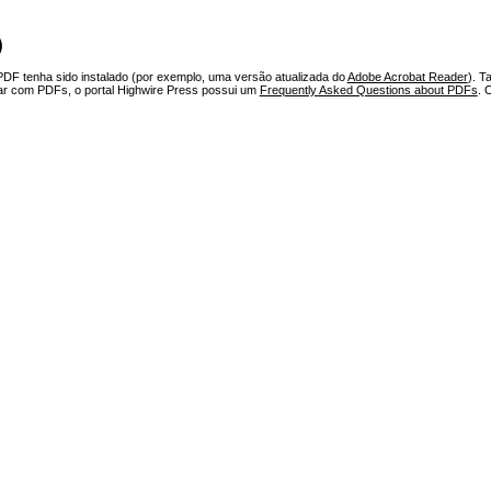
)
PDF tenha sido instalado (por exemplo, uma versão atualizada do
Adobe Acrobat Reader
). T
har com PDFs, o portal Highwire Press possui um
Frequently Asked Questions about PDFs
. 