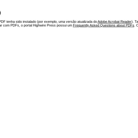
)
PDF tenha sido instalado (por exemplo, uma versão atualizada do
Adobe Acrobat Reader
). T
har com PDFs, o portal Highwire Press possui um
Frequently Asked Questions about PDFs
. 