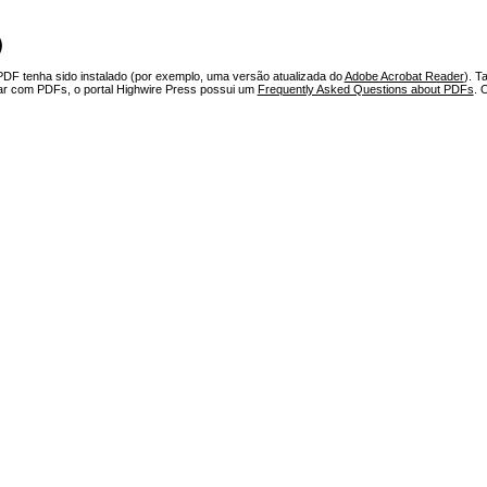
)
PDF tenha sido instalado (por exemplo, uma versão atualizada do
Adobe Acrobat Reader
). T
har com PDFs, o portal Highwire Press possui um
Frequently Asked Questions about PDFs
. 