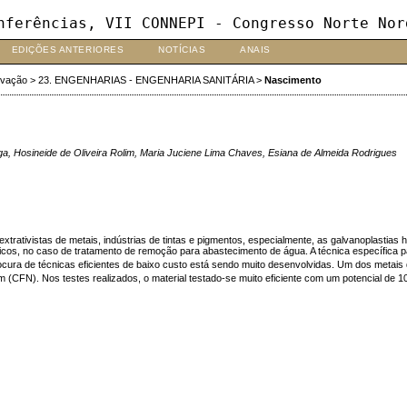
nferências, VII CONNEPI - Congresso Norte Nor
EDIÇÕES ANTERIORES
NOTÍCIAS
ANAIS
ovação
>
23. ENGENHARIAS - ENGENHARIA SANITÁRIA
>
Nascimento
aga, Hosineide de Oliveira Rolim, Maria Juciene Lima Chaves, Esiana de Almeida Rodrigues
xtrativistas de metais, indústrias de tintas e pigmentos, especialmente, as galvanoplastias
cos, no caso de tratamento de remoção para abastecimento de água. A técnica específica 
cura de técnicas eficientes de baixo custo está sendo muito desenvolvidas. Um dos metai
Nim (CFN). Nos testes realizados, o material testado-se muito eficiente com um potencial de 