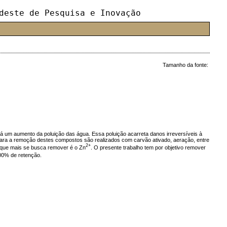
deste de Pesquisa e Inovação
Tamanho da fonte:
 há um aumento da poluição das água. Essa poluição acarreta danos irreversíveis à
para a remoção destes compostos são realizados com carvão ativado, aeração, entre
2+
s que mais se busca remover é o Zn
. O presente trabalho tem por objetivo remover
100% de retenção.