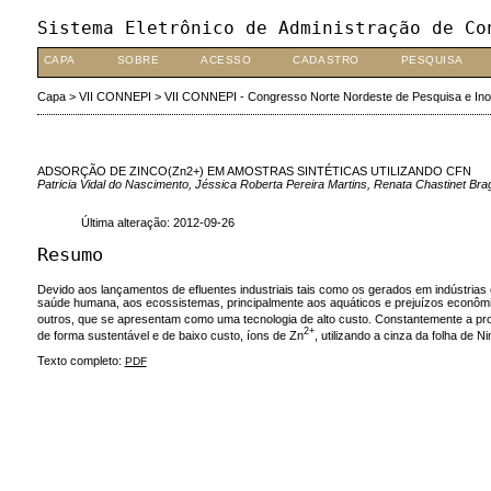
Sistema Eletrônico de Administração de Co
CAPA
SOBRE
ACESSO
CADASTRO
PESQUISA
Capa
>
VII CONNEPI
>
VII CONNEPI - Congresso Norte Nordeste de Pesquisa e In
ADSORÇÃO DE ZINCO(Zn2+) EM AMOSTRAS SINTÉTICAS UTILIZANDO CFN
Patricia Vidal do Nascimento, Jéssica Roberta Pereira Martins, Renata Chastinet Br
Última alteração: 2012-09-26
Resumo
Devido aos lançamentos de efluentes industriais tais como os gerados em indústrias e
saúde humana, aos ecossistemas, principalmente aos aquáticos e prejuízos econômi
outros, que se apresentam como uma tecnologia de alto custo. Constantemente a pro
2+
de forma sustentável e de baixo custo, íons de Zn
, utilizando a cinza da folha de 
Texto completo:
PDF