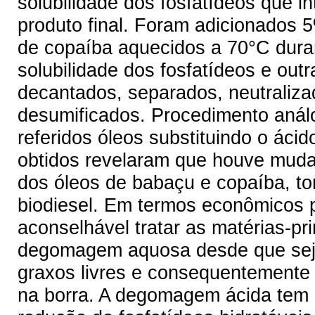
solubilidade dos fosfatídeos que i
produto final. Foram adicionados 
de copaíba aquecidos a 70°C dur
solubilidade dos fosfatídeos e ou
decantados, separados, neutraliza
desumificados. Procedimento análo
referidos óleos substituindo o ácid
obtidos revelaram que houve muda
dos óleos de babaçu e copaíba, to
biodiesel. Em termos econômicos p
aconselhável tratar as matérias-pr
degomagem aquosa desde que seja 
graxos livres e consequentemente 
na borra. A degomagem ácida tem 