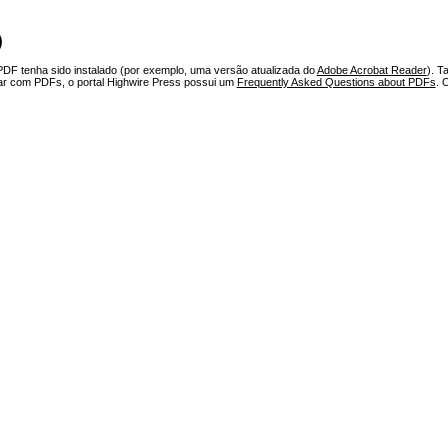
)
PDF tenha sido instalado (por exemplo, uma versão atualizada do
Adobe Acrobat Reader
). T
har com PDFs, o portal Highwire Press possui um
Frequently Asked Questions about PDFs
. 