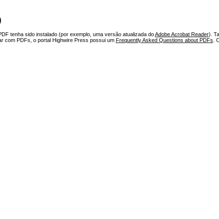
)
PDF tenha sido instalado (por exemplo, uma versão atualizada do
Adobe Acrobat Reader
). T
har com PDFs, o portal Highwire Press possui um
Frequently Asked Questions about PDFs
. 