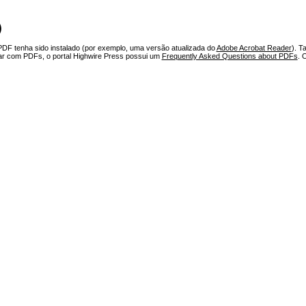
)
PDF tenha sido instalado (por exemplo, uma versão atualizada do
Adobe Acrobat Reader
). T
har com PDFs, o portal Highwire Press possui um
Frequently Asked Questions about PDFs
. 