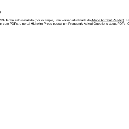
)
PDF tenha sido instalado (por exemplo, uma versão atualizada do
Adobe Acrobat Reader
). T
har com PDFs, o portal Highwire Press possui um
Frequently Asked Questions about PDFs
. 