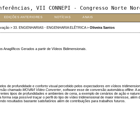
nferências, VII CONNEPI - Congresso Norte Nor
EDIÇÕES ANTERIORES
NOTÍCIAS
ANAIS
ovação
>
33. ENGENHARIAS - ENGENHARIA ELÉTRICA
>
Oliveira Santos
 Anaglíficos Gerados a partir de Vídeos Bidimensionais.
 de profundidade e conforto visual percebido pelos expectadores em vídeos tridimensionai
rsão chamado
MOVAVI Vídeo Converter
,
software
esse de conversão automática
offline
. A 
ntes tipos de profundidades e ambientes de cena, a exemplo de cenários de ação e natureza
 forma seja possível traçar o perfil do tipo de vídeo tridimensional de maior interesse, al
o resultados bastante satisfatórios além de contribuições para trabalhos futuros.