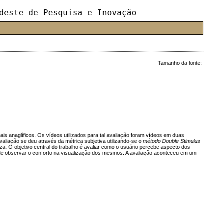
deste de Pesquisa e Inovação
Tamanho da fonte:
s anaglíficos. Os vídeos utilizados para tal avaliação foram vídeos em duas
avaliação se deu através da métrica subjetiva utilizando-se o
método Double Stimulus
. O objetivo central do trabalho é avaliar como o usuário percebe aspecto dos
ém de observar o conforto na visualização dos mesmos. A avaliação aconteceu em um