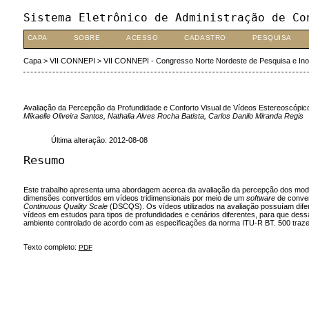
Sistema Eletrônico de Administração de Co
CAPA
SOBRE
ACESSO
CADASTRO
PESQUISA
Capa
>
VII CONNEPI
>
VII CONNEPI - Congresso Norte Nordeste de Pesquisa e In
Avaliação da Percepção da Profundidade e Conforto Visual de Vídeos Estereoscópicos
Mikaelle Oliveira Santos, Nathalia Alves Rocha Batista, Carlos Danilo Miranda Regis
Última alteração: 2012-08-08
Resumo
Este trabalho apresenta uma abordagem acerca da avaliação da percepção dos modelos
dimensões convertidos em vídeos tridimensionais por meio de um
software
de conve
Continuous Quality Scale
(DSCQS). Os vídeos utilizados na avaliação possuíam difere
vídeos em estudos para tipos de profundidades e cenários diferentes, para que dessa
ambiente controlado de acordo com as especificações da norma ITU-R BT. 500 trazend
Texto completo:
PDF