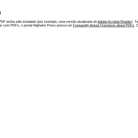
)
PDF tenha sido instalado (por exemplo, uma versão atualizada do
Adobe Acrobat Reader
). T
har com PDFs, o portal Highwire Press possui um
Frequently Asked Questions about PDFs
. 