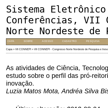
Sistema Eletrônico
Conferências, VII 
Norte Nordeste de 
CAPA
SOBRE
ACESSO
CADASTRO
PESQUISA
Capa
>
VII CONNEPI
>
VII CONNEPI - Congresso Norte Nordeste de Pesquisa e Inov
As atividades de Ciência, Tecnolo
estudo sobre o perfil das pró-reit
inovação.
Luzia Matos Mota, Andréa Silva Bi