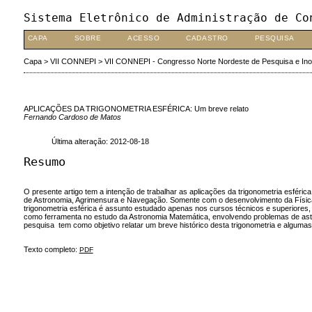
Sistema Eletrônico de Administração de Co
CAPA
SOBRE
ACESSO
CADASTRO
PESQUISA
Capa
>
VII CONNEPI
>
VII CONNEPI - Congresso Norte Nordeste de Pesquisa e In
APLICAÇÕES DA TRIGONOMETRIA ESFÉRICA: Um breve relato
Fernando Cardoso de Matos
Última alteração: 2012-08-18
Resumo
O presente artigo tem a intenção de trabalhar as aplicações da trigonometria esfér
de Astronomia, Agrimensura e Navegação. Somente com o desenvolvimento da Física 
trigonometria esférica é assunto estudado apenas nos cursos técnicos e superiores,
como ferramenta no estudo da Astronomia Matemática, envolvendo problemas de astron
pesquisa tem como objetivo relatar um breve histórico desta trigonometria e alguma
Texto completo:
PDF