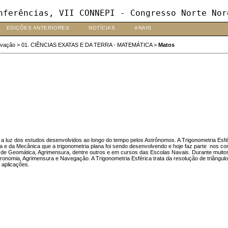
nferências, VII CONNEPI - Congresso Norte Nor
EDIÇÕES ANTERIORES
NOTÍCIAS
ANAIS
ovação
>
01. CIÊNCIAS EXATAS E DA TERRA - MATEMÁTICA
>
Matos
ica a luz dos estudos desenvolvidos ao longo do tempo pelos Astrônomos. A Trigonometria Es
e da Mecânica que a trigonometria plana foi sendo desenvolvendo e hoje faz parte nos c
 de Geomática, Agrimensura, dentre outros e em cursos das Escolas Navais. Durante muitos 
omia, Agrimensura e Navegação. A Trigonometria Esférica trata da resolução de triângulos 
s aplicações.