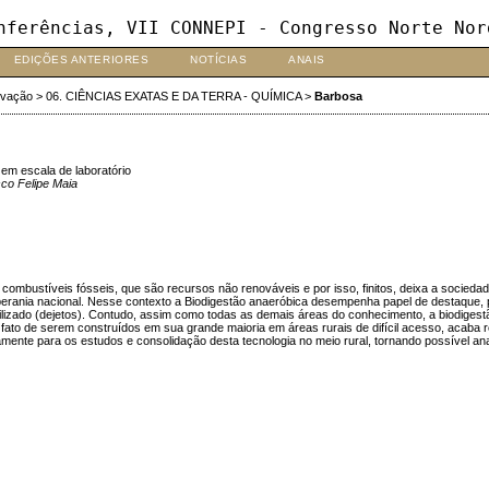
nferências, VII CONNEPI - Congresso Norte Nor
EDIÇÕES ANTERIORES
NOTÍCIAS
ANAIS
ovação
>
06. CIÊNCIAS EXATAS E DA TERRA - QUÍMICA
>
Barbosa
 em escala de laboratório
co Felipe Maia
ombustíveis fósseis, que são recursos não renováveis e por isso, finitos, deixa a sociedad
oberania nacional. Nesse contexto a Biodigestão anaeróbica desempenha papel de destaque, 
ilizado (dejetos). Contudo, assim como todas as demais áreas do conhecimento, a biodigest
o fato de serem construídos em sua grande maioria em áreas rurais de difícil acesso, acab
amente para os estudos e consolidação desta tecnologia no meio rural, tornando possível an