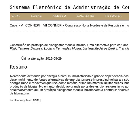
Sistema Eletrônico de Administração de Co
CAPA
SOBRE
ACESSO
CADASTRO
PESQUISA
Capa
>
VII CONNEPI
>
VII CONNEPI - Congresso Norte Nordeste de Pesquisa e In
Construção de protótipo de biodigestor modelo indiano: Uma alternativa para estudos
Plínio Tavares Barbosa, Luciano Fernandes Moura, Luciana Medeiros Bertini, Francis
Última alteração: 2012-08-29
Resumo
A crescente demanda por energia a nível mundial atrelado a grande dependência dos c
desenvolvimento de fontes alternativas de energia torna-se imprescindível para a s
energia limpa e renovável que usa como matéria-prima um material muitas vezes inut
produção de biogás. No entanto, devido ao grande porte destes biorreatores junto a
desenvolvimento de um protótipo biodigestor modelo indiano vem a contribuir decisiv
de laboratório.
Texto completo:
|
PDF