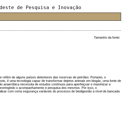
deste de Pesquisa e Inovação
Tamanho da fonte:
e refém de alguns países detentores das reservas de petróleo. Portanto, o
pois, é uma tecnologia capaz de transformar dejetos animais em biogás, uma fonte de
ão anaeróbica necessita de estudos contínuos para aperfeiçoar e maximizar a
a restringindo o acompanhamento e pesquisa dos mesmos. Por isso, o
alisar com certa segurança variáveis do processo de biodigestão a nível de bancada