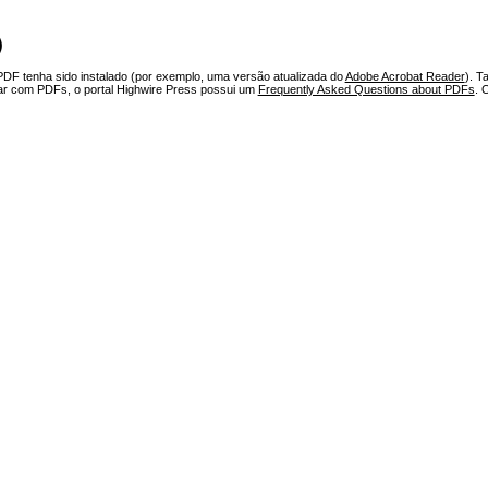
)
PDF tenha sido instalado (por exemplo, uma versão atualizada do
Adobe Acrobat Reader
). T
har com PDFs, o portal Highwire Press possui um
Frequently Asked Questions about PDFs
. 