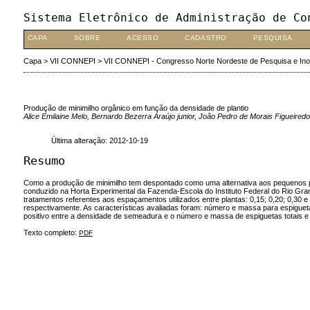
Sistema Eletrônico de Administração de Co
CAPA
SOBRE
ACESSO
CADASTRO
PESQUISA
Capa
>
VII CONNEPI
>
VII CONNEPI - Congresso Norte Nordeste de Pesquisa e In
Produção de minimilho orgânico em função da densidade de plantio
Alice Emilaine Melo, Bernardo Bezerra Araújo junior, João Pedro de Morais Figueir
Última alteração: 2012-10-19
Resumo
Como a produção de minimilho tem despontado como uma alternativa aos pequenos prod
conduzido na Horta Experimental da Fazenda-Escola do Instituto Federal do Rio Gr
tratamentos referentes aos espaçamentos utilizados entre plantas: 0,15; 0,20; 0,30
respectivamente. As características avaliadas foram: número e massa para espigueta
positivo entre a densidade de semeadura e o número e massa de espiguetas totais e
Texto completo:
PDF