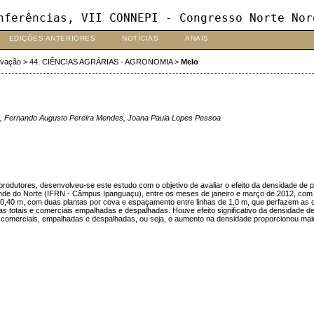
nferências, VII CONNEPI - Congresso Norte Nor
EDIÇÕES ANTERIORES
NOTÍCIAS
ANAIS
ovação
>
44. CIÊNCIAS AGRÁRIAS - AGRONOMIA
>
Melo
edo, Fernando Augusto Pereira Mendes, Joana Paula Lopes Pessoa
utores, desenvolveu-se este estudo com o objetivo de avaliar o efeito da densidade de pla
ande do Norte (IFRN - Câmpus Ipanguaçu), entre os meses de janeiro e março de 2012, com 
 e 0,40 m, com duas plantas por cova e espaçamento entre linhas de 1,0 m, que perfazem as 
s totais e comerciais empalhadas e despalhadas. Houve efeito significativo da densidade d
 comerciais, empalhadas e despalhadas, ou seja, o aumento na densidade proporcionou maior