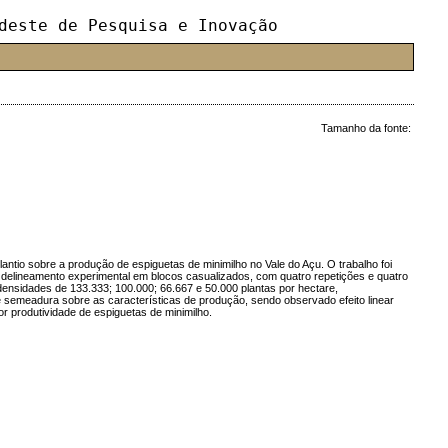
deste de Pesquisa e Inovação
Tamanho da fonte:
ntio sobre a produção de espiguetas de minimilho no Vale do Açu. O trabalho foi
delineamento experimental em blocos casualizados, com quatro repetições e quatro
densidades de 133.333; 100.000; 66.667 e 50.000 plantas por hectare,
e semeadura sobre as características de produção, sendo observado efeito linear
 produtividade de espiguetas de minimilho.