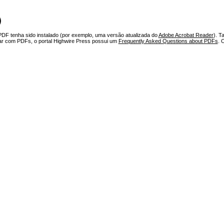
)
PDF tenha sido instalado (por exemplo, uma versão atualizada do
Adobe Acrobat Reader
). T
har com PDFs, o portal Highwire Press possui um
Frequently Asked Questions about PDFs
. 