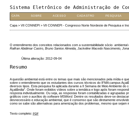
Sistema Eletrônico de Administração de Co
CAPA
SOBRE
ACESSO
CADASTRO
PESQUISA
Capa
>
VII CONNEPI
>
VII CONNEPI - Congresso Norte Nordeste de Pesquisa e In
O entendimento dos conceitos relacionados com a sustentabilidade sócio- ambiental
Raifran Abidimar Castro, Bruno Santos Almeida, Jackeline Macedo Nascimento, Jona
Última alteração: 2012-09-04
Resumo
A questão ambiental está entre os temas que mais são mencionados pela mídia e que 
sobre o entendimento que os estudantes dos cursos técnicos do IFMA campus Açailân
diversos tipos. Esta pesquisa foi aplicada durante a II Semana de Meio Ambiente do
Açailândia". Onde foram exibidos vídeos sobre a temática e logo após foram respon
resposta individualmente. Ou seja, as respostas foram contabilizadas e agrupadas pr
gráficos com o auxílios do
software MSWord
. Dentre os resultados deve-se destaca
desnecessário e educação ambiental, que é consenso que são diretamente envolvido
como se sabe são alternativas para amenização dos problemas, mesmo que sejam mu
Texto completo:
PDF