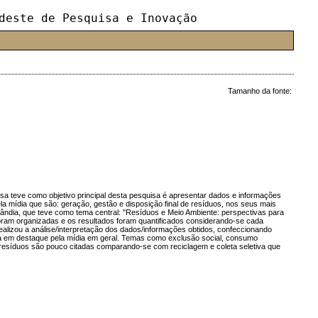
deste de Pesquisa e Inovação
Tamanho da fonte:
sa teve como objetivo principal desta pesquisa é apresentar dados e informações
 mídia que são: geração, gestão e disposição final de resíduos, nos seus mais
lândia, que teve como tema central: "Resíduos e Meio Ambiente: perspectivas para
oram organizadas e os resultados foram quantificados considerando-se cada
realizou a análise/interpretação dos dados/informações obtidos, confeccionando
va em destaque pela mídia em geral. Temas como exclusão social, consumo
resíduos são pouco citadas comparando-se com reciclagem e coleta seletiva que