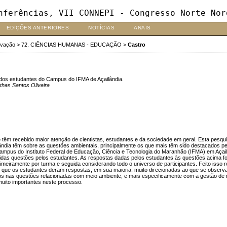
nferências, VII CONNEPI - Congresso Norte Nor
EDIÇÕES ANTERIORES
NOTÍCIAS
ANAIS
ovação
>
72. CIÊNCIAS HUMANAS - EDUCAÇÃO
>
Castro
 dos estudantes do Campus do IFMA de Açailândia.
thas Santos Oliveira
têm recebido maior atenção de cientistas, estudantes e da sociedade em geral. Esta pesqui
dia têm sobre as questões ambientais, principalmente os que mais têm sido destacados pela
 campus do Instituto Federal de Educação, Ciência e Tecnologia do Maranhão (IFMA) em Açai
didas questões pelos estudantes. As respostas dadas pelos estudantes às questões acima f
imeiramente por turma e seguida considerando todo o universo de participantes. Feito isso 
r que os estudantes deram respostas, em sua maioria, muito direcionadas ao que se obser
s nas questões relacionadas com meio ambiente, e mais especificamente com a gestão de 
ito importantes neste processo.