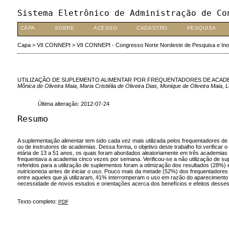
Sistema Eletrônico de Administração de Co
CAPA
SOBRE
ACESSO
CADASTRO
PESQUISA
Capa
>
VII CONNEPI
>
VII CONNEPI - Congresso Norte Nordeste de Pesquisa e In
UTILIZAÇÃO DE SUPLEMENTO ALIMENTAR POR FREQUENTADORES DE ACADE
Mônica de Oliveira Maia, Maria Cristiélia de Oliveira Dias, Monique de Oliveira Maia
Última alteração: 2012-07-24
Resumo
A suplementação alimentar tem sido cada vez mais utilizada pelos frequentadores de 
ou de instrutores de academias. Dessa forma, o objetivo deste trabalho foi verifica
etária de 13 a 51 anos, os quais foram abordados aleatoriamente em três academias
frequentava a academia cinco vezes por semana. Verificou-se a não utilização de s
referidos para a utilização de suplementos foram a otimização dos resultados (28%)
nutricionista antes de iniciar o uso. Pouco mais da metade (52%) dos frequentador
entre aqueles que já utilizaram, 41% interromperam o uso em razão do aparecimento d
necessidade de novos estudos e orientações acerca dos benefícios e efeitos desses p
Texto completo:
PDF