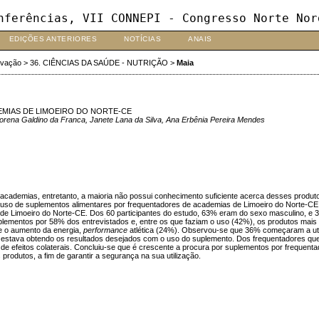
nferências, VII CONNEPI - Congresso Norte Nor
EDIÇÕES ANTERIORES
NOTÍCIAS
ANAIS
ovação
>
36. CIÊNCIAS DA SAÚDE - NUTRIÇÃO
>
Maia
MIAS DE LIMOEIRO DO NORTE-CE
, Lorena Galdino da Franca, Janete Lana da Silva, Ana Erbênia Pereira Mendes
academias, entretanto, a maioria não possui conhecimento suficiente acerca desses produtos,
r o uso de suplementos alimentares por frequentadores de academias de Limoeiro do Norte-CE
 de Limoeiro do Norte-CE. Dos 60 participantes do estudo, 63% eram do sexo masculino, e
uplementos por 58% dos entrevistados e, entre os que faziam o uso (42%), os produtos mais
 e o aumento da energia,
performance
atlética (24%). Observou-se que 36% começaram a util
es estava obtendo os resultados desejados com o uso do suplemento. Dos frequentadores qu
e efeitos colaterais. Concluiu-se que é crescente a procura por suplementos por frequentad
rodutos, a fim de garantir a segurança na sua utilização.