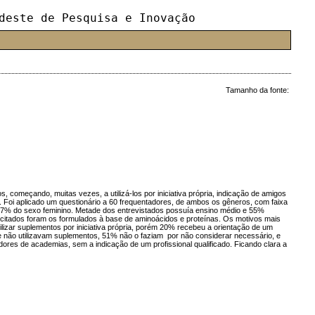
deste de Pesquisa e Inovação
Tamanho da fonte:
 começando, muitas vezes, a utilizá-los por iniciativa própria, indicação de amigos
. Foi aplicado um questionário a 60 frequentadores, de ambos os gêneros, com faixa
 37% do sexo feminino. Metade dos entrevistados possuía ensino médio e 55%
 citados foram os formulados à base de aminoácidos e proteínas. Os motivos mais
izar suplementos por iniciativa própria, porém 20% recebeu a orientação de um
e não utilizavam suplementos, 51% não o faziam por não considerar necessário, e
ores de academias, sem a indicação de um profissional qualificado. Ficando clara a