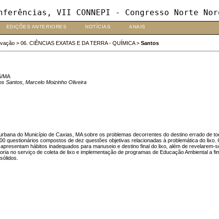
nferências, VII CONNEPI - Congresso Norte Nor
EDIÇÕES ANTERIORES
NOTÍCIAS
ANAIS
ovação
>
06. CIÊNCIAS EXATAS E DA TERRA - QUÍMICA
>
Santos
S/MA
os Santos, Marcelo Moizinho Oliveira
urbana do Município de Caxias, MA sobre os problemas decorrentes do destino errado de todo
s 100 questionários compostos de dez questões objetivas relacionadas à problemática do lix
presentam hábitos inadequados para manuseio e destino final do lixo, além de revelarem-se
oria no serviço de coleta de lixo e implementação de programas de Educação Ambiental a fim
sólidos.