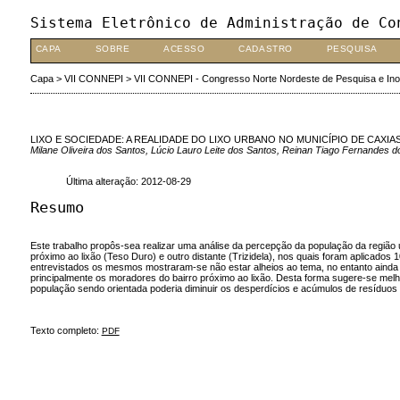
Sistema Eletrônico de Administração de Co
CAPA
SOBRE
ACESSO
CADASTRO
PESQUISA
Capa
>
VII CONNEPI
>
VII CONNEPI - Congresso Norte Nordeste de Pesquisa e In
LIXO E SOCIEDADE: A REALIDADE DO LIXO URBANO NO MUNICÍPIO DE CAXIA
Milane Oliveira dos Santos, Lúcio Lauro Leite dos Santos, Reinan Tiago Fernandes d
Última alteração: 2012-08-29
Resumo
Este trabalho propôs-sea realizar uma análise da percepção da população da região 
próximo ao lixão (Teso Duro) e outro distante (Trizidela), nos quais foram aplicado
entrevistados os mesmos mostraram-se não estar alheios ao tema, no entanto ainda a
principalmente os moradores do bairro próximo ao lixão. Desta forma sugere-se melh
população sendo orientada poderia diminuir os desperdícios e acúmulos de resíduos 
Texto completo:
PDF