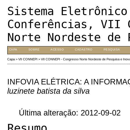
Sistema Eletrônico
Conferências, VII 
Norte Nordeste de 
CAPA
SOBRE
ACESSO
CADASTRO
PESQUISA
Capa
>
VII CONNEPI
>
VII CONNEPI - Congresso Norte Nordeste de Pesquisa e Inov
INFOVIA ELÉTRICA: A INFORM
luzinete batista da silva
Última alteração: 2012-09-02
Resumo