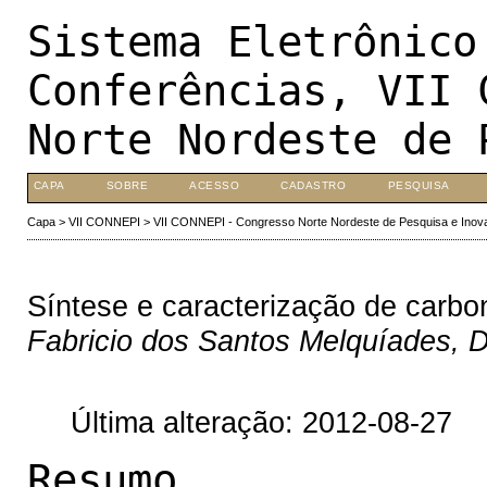
Sistema Eletrônico
Conferências, VII 
Norte Nordeste de 
CAPA
SOBRE
ACESSO
CADASTRO
PESQUISA
Capa
>
VII CONNEPI
>
VII CONNEPI - Congresso Norte Nordeste de Pesquisa e Inov
Síntese e caracterização de carbon
Fabricio dos Santos Melquíades, D
Última alteração: 2012-08-27
Resumo