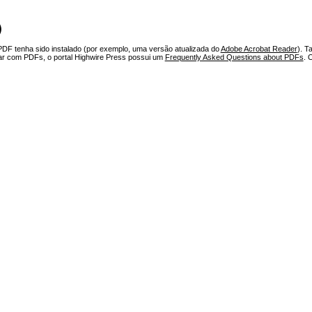
)
PDF tenha sido instalado (por exemplo, uma versão atualizada do
Adobe Acrobat Reader
). T
har com PDFs, o portal Highwire Press possui um
Frequently Asked Questions about PDFs
. 