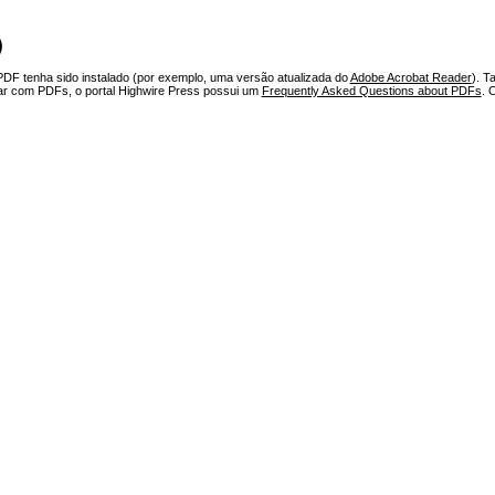
)
PDF tenha sido instalado (por exemplo, uma versão atualizada do
Adobe Acrobat Reader
). T
har com PDFs, o portal Highwire Press possui um
Frequently Asked Questions about PDFs
. 