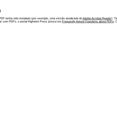
)
PDF tenha sido instalado (por exemplo, uma versão atualizada do
Adobe Acrobat Reader
). T
har com PDFs, o portal Highwire Press possui um
Frequently Asked Questions about PDFs
. 