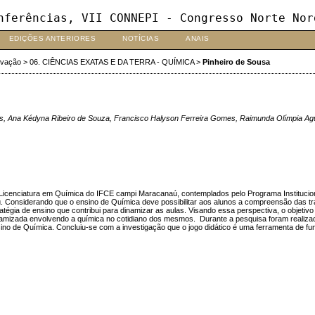
nferências, VII CONNEPI - Congresso Norte Nor
EDIÇÕES ANTERIORES
NOTÍCIAS
ANAIS
ovação
>
06. CIÊNCIAS EXATAS E DA TERRA - QUÍMICA
>
Pinheiro de Sousa
eras, Ana Kédyna Ribeiro de Souza, Francisco Halyson Ferreira Gomes, Raimunda Olímpia A
e Licenciatura em Química do IFCE campi Maracanaú, contemplados pelo Programa Institucio
. Considerando que o ensino de Química deve possibilitar aos alunos a compreensão das t
gia de ensino que contribui para dinamizar as aulas. Visando essa perspectiva, o objetivo
dinamizada envolvendo a química no cotidiano dos mesmos. Durante a pesquisa foram realiza
ensino de Química. Concluiu-se com a investigação que o jogo didático é uma ferramenta de 