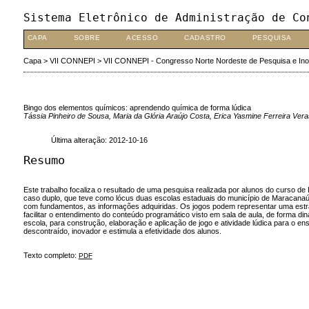
Sistema Eletrônico de Administração de Co
CAPA
SOBRE
ACESSO
CADASTRO
PESQUISA
Capa
>
VII CONNEPI
>
VII CONNEPI - Congresso Norte Nordeste de Pesquisa e In
Bingo dos elementos químicos: aprendendo química de forma lúdica
Tássia Pinheiro de Sousa, Maria da Glória Araújo Costa, Erica Yasmine Ferreira V
Última alteração: 2012-10-16
Resumo
Este trabalho focaliza o resultado de uma pesquisa realizada por alunos do curso d
caso duplo, que teve como lócus duas escolas estaduais do município de Maracanaú
com fundamentos, as informações adquiridas. Os jogos podem representar uma estraté
facilitar o entendimento do conteúdo programático visto em sala de aula, de forma 
escola, para construção, elaboração e aplicação de jogo e atividade lúdica para o 
descontraído, inovador e estimula a efetividade dos alunos.
Texto completo:
PDF