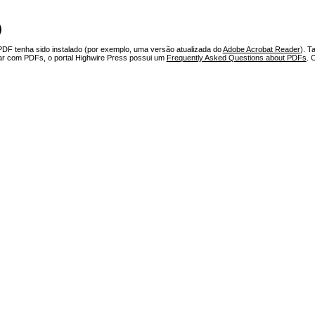
)
PDF tenha sido instalado (por exemplo, uma versão atualizada do
Adobe Acrobat Reader
). T
har com PDFs, o portal Highwire Press possui um
Frequently Asked Questions about PDFs
. 