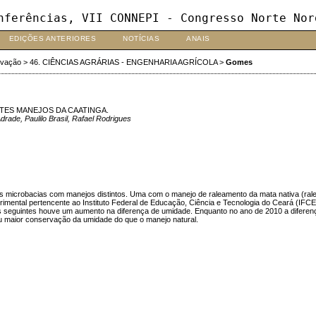
nferências, VII CONNEPI - Congresso Norte Nor
EDIÇÕES ANTERIORES
NOTÍCIAS
ANAIS
ovação
>
46. CIÊNCIAS AGRÁRIAS - ENGENHARIA AGRÍCOLA
>
Gomes
TES MANEJOS DA CAATINGA.
rade, Paulilo Brasil, Rafael Rodrigues
as microbacias com manejos distintos. Uma com o manejo de raleamento da mata nativa (rale
erimental pertencente ao Instituto Federal de Educação, Ciência e Tecnologia do Ceará (IFC
 seguintes houve um aumento na diferença de umidade. Enquanto no ano de 2010 a diferen
u maior conservação da umidade do que o manejo natural.