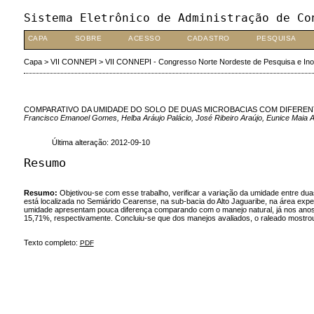
Sistema Eletrônico de Administração de Co
CAPA
SOBRE
ACESSO
CADASTRO
PESQUISA
Capa
>
VII CONNEPI
>
VII CONNEPI - Congresso Norte Nordeste de Pesquisa e In
COMPARATIVO DA UMIDADE DO SOLO DE DUAS MICROBACIAS COM DIFEREN
Francisco Emanoel Gomes, Helba Aráujo Palácio, José Ribeiro Araújo, Eunice Maia Ad
Última alteração: 2012-09-10
Resumo
Resumo:
Objetivou-se com esse trabalho, verificar a variação da umidade entre du
está localizada no Semiárido Cearense, na sub-bacia do Alto Jaguaribe, na área exp
umidade apresentam pouca diferença comparando com o manejo natural, já nos anos
15,71%, respectivamente. Concluiu-se que dos manejos avaliados, o raleado mostro
Texto completo:
PDF