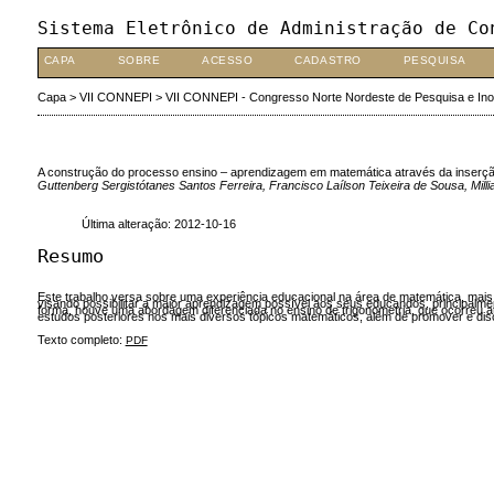
Sistema Eletrônico de Administração de Co
CAPA
SOBRE
ACESSO
CADASTRO
PESQUISA
Capa
>
VII CONNEPI
>
VII CONNEPI - Congresso Norte Nordeste de Pesquisa e In
A construção do processo ensino – aprendizagem em matemática através da inserção
Guttenberg Sergistótanes Santos Ferreira, Francisco Laílson Teixeira de Sousa, Milli
Última alteração: 2012-10-16
Resumo
Este trabalho versa sobre uma experiência educacional na área de matemática, mais
visando possibilitar a maior aprendizagem possível aos seus educandos, principalm
forma, houve uma abordagem diferenciada no ensino de trigonometria, que ocorreu a
estudos posteriores nos mais diversos tópicos matemáticos, além de promover e disc
Texto completo:
PDF