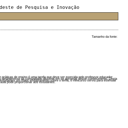
deste de Pesquisa e Inovação
Tamanho da fonte:
 práticas de ensino é uma tarefa que deve ser exercida pelo professor educador
 ao desinteresse da comunidade discente em se apropriar desse conhecimento. Desta
estudantes um maior embasamento sobre o tema, o minicurso serviu para estimular
 aula pode proporcionar aos estudantes.