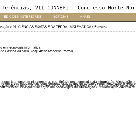
nferências, VII CONNEPI - Congresso Norte Nor
EDIÇÕES ANTERIORES
NOTÍCIAS
ANAIS
ovação
>
01. CIÊNCIAS EXATAS E DA TERRA - MATEMÁTICA
>
Ferreira
 em tecnologia informática
ane Passos da Silva, Tony Álaffe Medeiros Portela
 especificamente em trigonometria, com ênfase em tecnologias da informação. A inovação em
ente em áreas educacionais consideradas críticas devido ao baixo rendimento escolar e/ou
través de um minicurso com o auxílio do
software
GeoGebra. Com o intuito de fornecer aos 
utir os benefícios que a inserção das tecnologias da informação e comunicação em sala de