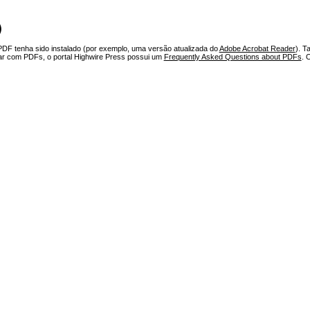
)
PDF tenha sido instalado (por exemplo, uma versão atualizada do
Adobe Acrobat Reader
). T
har com PDFs, o portal Highwire Press possui um
Frequently Asked Questions about PDFs
. 