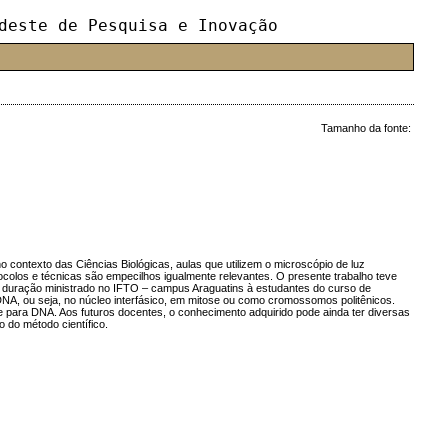
deste de Pesquisa e Inovação
Tamanho da fonte:
o contexto das Ciências Biológicas, aulas que utilizem o microscópio de luz
tocolos e técnicas são empecilhos igualmente relevantes. O presente trabalho teve
 duração ministrado no IFTO – campus Araguatins à estudantes do curso de
 DNA, ou seja, no núcleo interfásico, em mitose ou como cromossomos politênicos.
para DNA. Aos futuros docentes, o conhecimento adquirido pode ainda ter diversas
 do método científico.