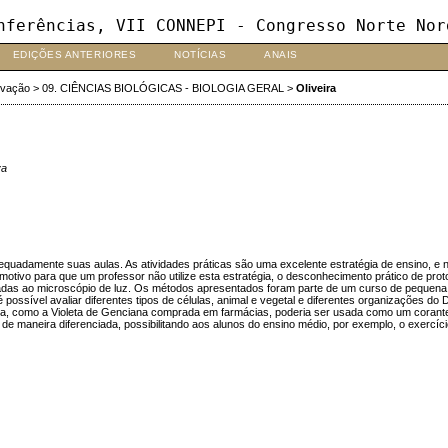
nferências, VII CONNEPI - Congresso Norte Nor
EDIÇÕES ANTERIORES
NOTÍCIAS
ANAIS
ovação
>
09. CIÊNCIAS BIOLÓGICAS - BIOLOGIA GERAL
>
Oliveira
va
adequadamente suas aulas. As atividades práticas são uma excelente estratégia de ensino, e n
o motivo para que um professor não utilize esta estratégia, o desconhecimento prático de pro
adas ao microscópio de luz. Os métodos apresentados foram parte de um curso de pequena
possível avaliar diferentes tipos de células, animal e vegetal e diferentes organizações do
ca, como a Violeta de Genciana comprada em farmácias, poderia ser usada como um corante 
e maneira diferenciada, possibilitando aos alunos do ensino médio, por exemplo, o exercício