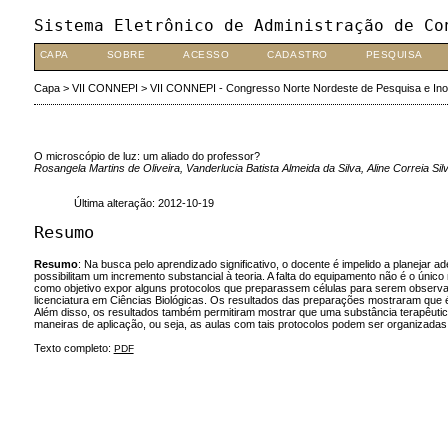
Sistema Eletrônico de Administração de Co
CAPA
SOBRE
ACESSO
CADASTRO
PESQUISA
Capa
>
VII CONNEPI
>
VII CONNEPI - Congresso Norte Nordeste de Pesquisa e In
O microscópio de luz: um aliado do professor?
Rosangela Martins de Oliveira, Vanderlucia Batista Almeida da Silva, Aline Correia Sil
Última alteração: 2012-10-19
Resumo
Resumo
: Na busca pelo aprendizado significativo, o docente é impelido a planejar 
possibilitam um incremento substancial à teoria. A falta do equipamento não é o únic
como objetivo expor alguns protocolos que preparassem células para serem observ
licenciatura em Ciências Biológicas. Os resultados das preparações mostraram que é 
Além disso, os resultados também permitiram mostrar que uma substância terapêuti
maneiras de aplicação, ou seja, as aulas com tais protocolos podem ser organizadas d
Texto completo:
PDF