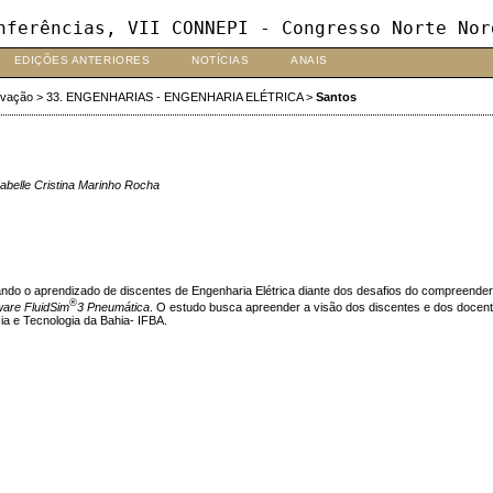
nferências, VII CONNEPI - Congresso Norte Nor
EDIÇÕES ANTERIORES
NOTÍCIAS
ANAIS
ovação
>
33. ENGENHARIAS - ENGENHARIA ELÉTRICA
>
Santos
belle Cristina Marinho Rocha
erando o aprendizado de discentes de Engenharia Elétrica diante dos desafios do compreend
®
ware
FluidSim
3 Pneumática
. O estudo busca apreender a visão dos discentes e dos docentes
ia e Tecnologia da Bahia- IFBA.