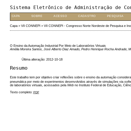
Sistema Eletrônico de Administração de Co
CAPA
SOBRE
ACESSO
CADASTRO
PESQUISA
Capa
>
VII CONNEPI
>
VII CONNEPI - Congresso Norte Nordeste de Pesquisa e In
O Ensino da Automação Industrial Por Meio de Laboratórios Virtuais
Amélia Moreira Santos, José Alberto Diaz Amado, Pedro Henrique Rocha Andrade, Ma
Última alteração: 2012-10-18
Resumo
Este trabalho tem por objetivo criar reflexões sobre o ensino da automação consid
pneumática por meio de experimentos desenvolvidos através de simulações via
soft
de laboratórios virtuais, acessados pela
Web
no Instituto Federal de Educação, Ciênc
Texto completo:
PDF