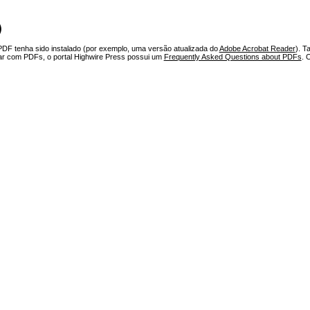
)
PDF tenha sido instalado (por exemplo, uma versão atualizada do
Adobe Acrobat Reader
). T
har com PDFs, o portal Highwire Press possui um
Frequently Asked Questions about PDFs
. 