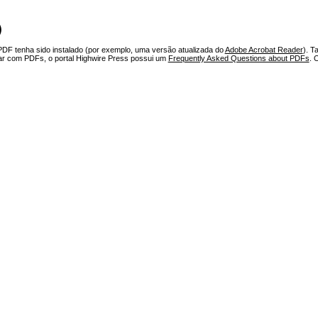
)
PDF tenha sido instalado (por exemplo, uma versão atualizada do
Adobe Acrobat Reader
). T
har com PDFs, o portal Highwire Press possui um
Frequently Asked Questions about PDFs
. 