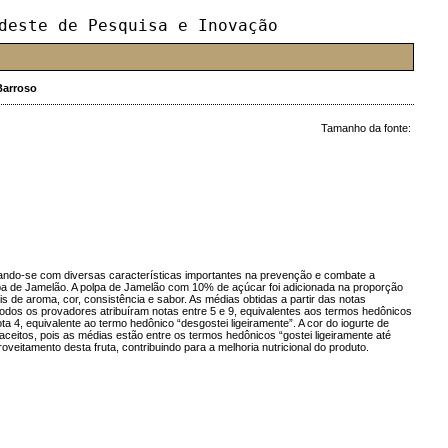
deste de Pesquisa e Inovação
Barroso
Tamanho da fonte:
tando-se com diversas características importantes na prevenção e combate a
lpa de Jamelão. A polpa de Jamelão com 10% de açúcar foi adicionada na proporção
is de aroma, cor, consistência e sabor. As médias obtidas a partir das notas
. Todos os provadores atribuíram notas entre 5 e 9, equivalentes aos termos hedônicos
 4, equivalente ao termo hedônico “desgostei ligeiramente”. A cor do iogurte de
aceitos, pois as médias estão entre os termos hedônicos “gostei ligeiramente até
veitamento desta fruta, contribuindo para a melhoria nutricional do produto.