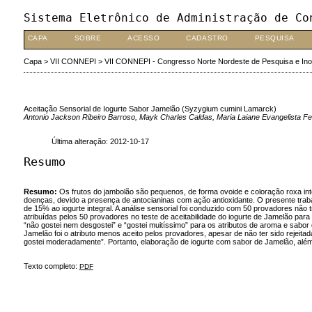
Sistema Eletrônico de Administração de Co
CAPA
SOBRE
ACESSO
CADASTRO
PESQUISA
Capa
>
VII CONNEPI
>
VII CONNEPI - Congresso Norte Nordeste de Pesquisa e In
Aceitação Sensorial de Iogurte Sabor Jamelão (Syzygium cumini Lamarck)
Antonio Jackson Ribeiro Barroso, Mayk Charles Caldas, Maria Laiane Evangelista Feit
Última alteração: 2012-10-17
Resumo
Resumo:
Os frutos do jambolão são pequenos, de forma ovoide e coloração roxa in
doenças, devido a presença de antocianinas com ação antioxidante. O presente traba
de 15% ao iogurte integral. A análise sensorial foi conduzido com 50 provadores não t
atribuídas pelos 50 provadores no teste de aceitabilidade do iogurte de Jamelão para
“não gostei nem desgostei” e “gostei muitíssimo” para os atributos de aroma e sabor 
Jamelão foi o atributo menos aceito pelos provadores, apesar de não ter sido rejeita
gostei moderadamente”. Portanto, elaboração de iogurte com sabor de Jamelão, além de
Texto completo:
PDF