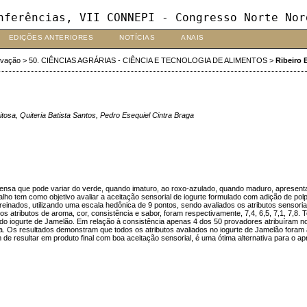
nferências, VII CONNEPI - Congresso Norte Nor
EDIÇÕES ANTERIORES
NOTÍCIAS
ANAIS
ovação
>
50. CIÊNCIAS AGRÁRIAS - CIÊNCIA E TECNOLOGIA DE ALIMENTOS
>
Ribeiro 
osa, Quiteria Batista Santos, Pedro Esequiel Cintra Braga
tensa que pode variar do verde, quando imaturo, ao roxo-azulado, quando maduro, apresen
lho tem como objetivo avaliar a aceitação sensorial de iogurte formulado com adição de po
reinados, utilizando uma escala hedônica de 9 pontos, sendo avaliados os atributos sensoria
 os atributos de aroma, cor, consistência e sabor, foram respectivamente, 7,4, 6,5, 7,1, 7,8
do iogurte de Jamelão. Em relação à consistência apenas 4 dos 50 provadores atribuíram nota
da. Os resultados demonstram que todos os atributos avaliados no iogurte de Jamelão foram 
 resultar em produto final com boa aceitação sensorial, é uma ótima alternativa para o apro