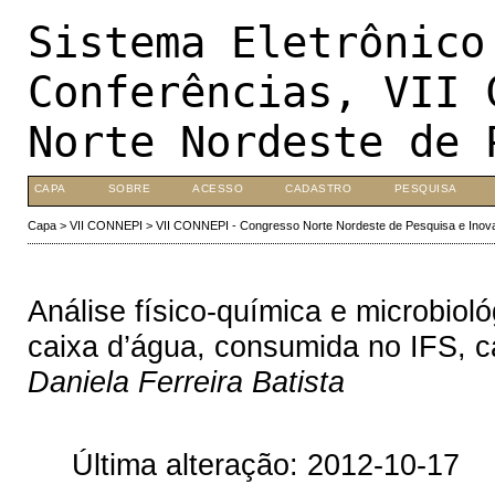
Sistema Eletrônico
Conferências, VII 
Norte Nordeste de 
CAPA
SOBRE
ACESSO
CADASTRO
PESQUISA
Capa
>
VII CONNEPI
>
VII CONNEPI - Congresso Norte Nordeste de Pesquisa e Inov
Análise físico-química e microbiol
caixa d’água, consumida no IFS, 
Daniela Ferreira Batista
Última alteração: 2012-10-17