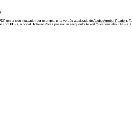
)
PDF tenha sido instalado (por exemplo, uma versão atualizada do
Adobe Acrobat Reader
). T
har com PDFs, o portal Highwire Press possui um
Frequently Asked Questions about PDFs
. 